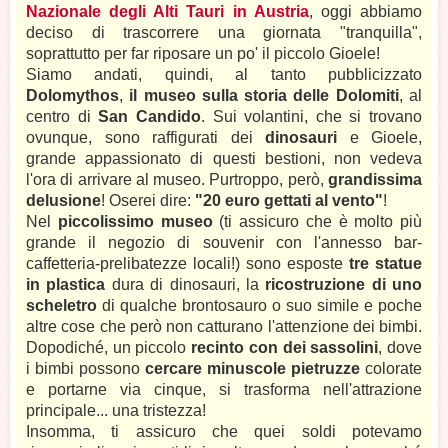
Nazionale degli Alti Tauri in Austria
, oggi abbiamo
deciso di trascorrere una giornata "tranquilla",
soprattutto per far riposare un po' il piccolo Gioele!
Siamo andati, quindi, al tanto pubblicizzato
Dolomythos
,
il museo sulla storia delle Dolomiti
, al
centro di
San Candido
. Sui volantini, che si trovano
ovunque, sono raffigurati dei
dinosauri
e Gioele,
grande appassionato di questi bestioni, non vedeva
l'ora di arrivare al museo. Purtroppo, però,
grandissima
delusione
! Oserei dire:
"20 euro gettati al vento"
!
Nel
piccolissimo museo
(ti assicuro che è molto più
grande il negozio di souvenir con l'annesso bar-
caffetteria-prelibatezze locali!) sono esposte
tre statue
in plastica
dura di dinosauri, la
ricostruzione di uno
scheletro
di qualche brontosauro o suo simile e poche
altre cose che però non catturano l'attenzione dei bimbi.
Dopodiché, un piccolo
recinto con dei sassolini
, dove
i bimbi possono
cercare minuscole pietruzze
colorate
e portarne via cinque, si trasforma nell'attrazione
principale... una tristezza!
Insomma, ti assicuro che quei soldi potevamo